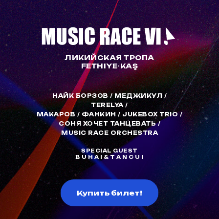
ЛИКИЙСКАЯ ТРОПА
FETHIYE-KAŞ
НАЙК БОРЗОВ
/
МЕДЖИКУЛ
/
TERELYA
/
МАКАРОВ
/
ФАНКИН
/
JUKEBOX TRIO
/
СОНЯ ХОЧЕТ ТАНЦЕВАТЬ
/
MUSIC RACE ORCHESTRA
SPECIAL GUEST
B U H A I & T A N C U I
Купить билет!